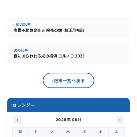
‹ 前の記事
高幡不動尊金剛寺 除夜の鐘･お正月初詣
次の記事 ›
夜にあらわれる光の横浜 ヨルノヨ 2023
‹
記事一覧へ戻る
カレンダー
‹
2026年 08月
›
日
月
火
水
木
金
土