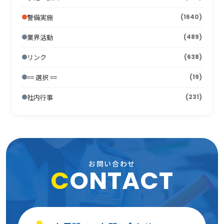
2012年1月
2006年8月
(26)
(10)
2011年2月
2005年9月
(10)
(17)
2010年3月
(18)
2009年4月
(16)
2008年5月
(21)
警備実施
(1640)
2007年6月
(17)
2006年7月
(22)
2011年1月
2005年8月
(14)
(12)
2010年2月
(7)
2009年3月
(22)
2008年4月
(11)
業界活動
(489)
2007年5月
(24)
2006年6月
(26)
2005年7月
(8)
2010年1月
(13)
2009年2月
(15)
2008年3月
(26)
リンク
(638)
2007年4月
(21)
2006年5月
(23)
2005年6月
(9)
2009年1月
(16)
== 選択 ==
2008年2月
(19)
(15)
2007年3月
(31)
2006年4月
(36)
2005年5月
(11)
社内行事
(231)
2008年1月
(10)
2007年2月
(33)
2006年3月
(27)
2005年4月
(15)
2007年1月
(24)
2006年2月
(13)
2005年3月
(15)
2006年1月
(19)
2005年2月
(9)
お問い合わせ
C
ONTACT
2005年1月
(13)