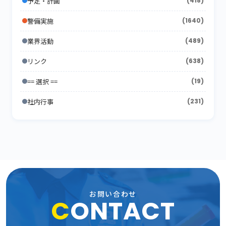
2007年7月
予定・計画
(418)
(21)
2012年1月
2006年8月
(26)
(10)
2011年2月
2005年9月
(10)
(17)
2010年3月
(18)
2009年4月
(16)
2008年5月
(21)
警備実施
(1640)
2007年6月
(17)
2006年7月
(22)
2011年1月
2005年8月
(14)
(12)
2010年2月
(7)
2009年3月
(22)
2008年4月
(11)
業界活動
(489)
2007年5月
(24)
2006年6月
(26)
2005年7月
(8)
2010年1月
(13)
2009年2月
(15)
2008年3月
(26)
リンク
(638)
2007年4月
(21)
2006年5月
(23)
2005年6月
(9)
2009年1月
(16)
== 選択 ==
2008年2月
(19)
(15)
2007年3月
(31)
2006年4月
(36)
2005年5月
(11)
社内行事
(231)
2008年1月
(10)
2007年2月
(33)
2006年3月
(27)
2005年4月
(15)
2007年1月
(24)
2006年2月
(13)
2005年3月
(15)
2006年1月
(19)
2005年2月
(9)
2005年1月
(13)
お問い合わせ
C
ONTACT