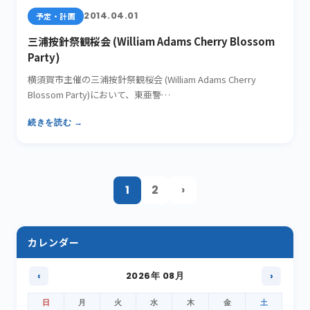
2014.04.01
予定・計画
三浦按針祭観桜会 (William Adams Cherry Blossom
Party)
横須賀市主催の三浦按針祭観桜会 (William Adams Cherry
Blossom Party)において、東亜警…
続きを読む →
1
2
›
カレンダー
‹
2026年 08月
›
日
月
火
水
木
金
土