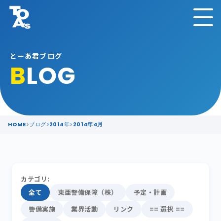
とーあ君ブログ
B
LOG
HOME
ブログ
2014年
2014年4月
カテゴリ:
全て
東亜警備保障（株）
予定・計画
警備実施
業界活動
リンク
== 選択 ==