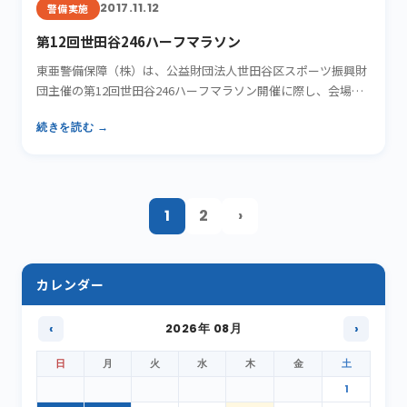
2017.11.12
警備実施
第12回世田谷246ハーフマラソン
東亜警備保障（株）は、公益財団法人世田谷区スポーツ振興財
団主催の第12回世田谷246ハーフマラソン開催に際し、会場の
警備…
続きを読む →
1
2
›
カレンダー
‹
2026年 08月
›
日
月
火
水
木
金
土
1