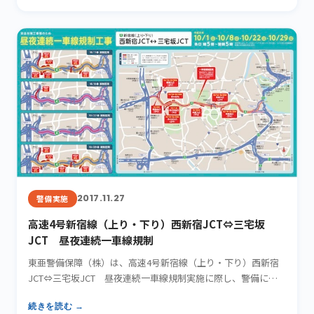
2017.11.27
警備実施
高速4号新宿線（上り・下り）西新宿JCT⇔三宅坂
JCT 昼夜連続一車線規制
東亜警備保障（株）は、高速4号新宿線（上り・下り）西新宿
JCT⇔三宅坂JCT 昼夜連続一車線規制実施に際し、警備にて
お手…
続きを読む →