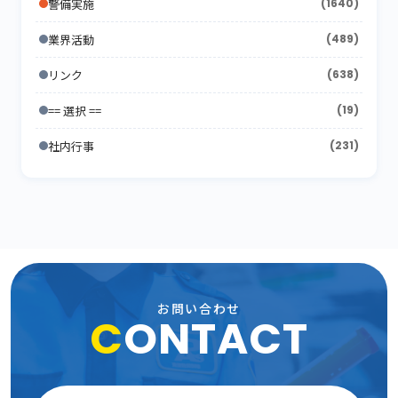
警備実施
(1640)
2007年6月
(17)
2006年7月
(22)
2011年1月
2005年8月
(14)
(12)
2010年2月
(7)
2009年3月
(22)
2008年4月
(11)
業界活動
(489)
2007年5月
(24)
2006年6月
(26)
2005年7月
(8)
2010年1月
(13)
2009年2月
(15)
2008年3月
(26)
リンク
(638)
2007年4月
(21)
2006年5月
(23)
2005年6月
(9)
2009年1月
(16)
== 選択 ==
2008年2月
(19)
(15)
2007年3月
(31)
2006年4月
(36)
2005年5月
(11)
社内行事
(231)
2008年1月
(10)
2007年2月
(33)
2006年3月
(27)
2005年4月
(15)
2007年1月
(24)
2006年2月
(13)
2005年3月
(15)
2006年1月
(19)
2005年2月
(9)
2005年1月
(13)
お問い合わせ
C
ONTACT