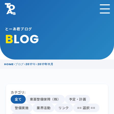
とーあ君ブログ
B
LOG
HOME
ブログ
2017年
2017年11月
カテゴリ:
全て
東亜警備保障（株）
予定・計画
警備実施
業界活動
リンク
== 選択 ==