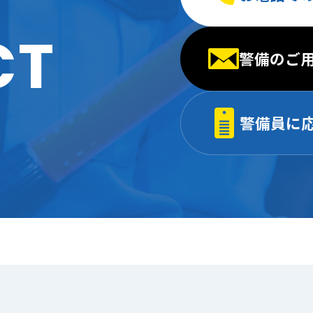
CT
警備のご
警備員に