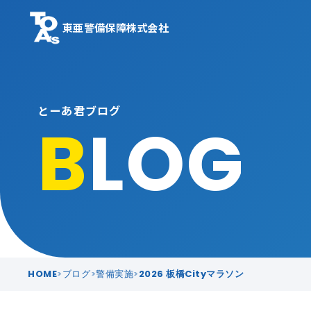
東亜警備保障株式会社
とーあ君ブログ
B
LOG
HOME
ブログ
警備実施
2026 板橋Cityマラソン