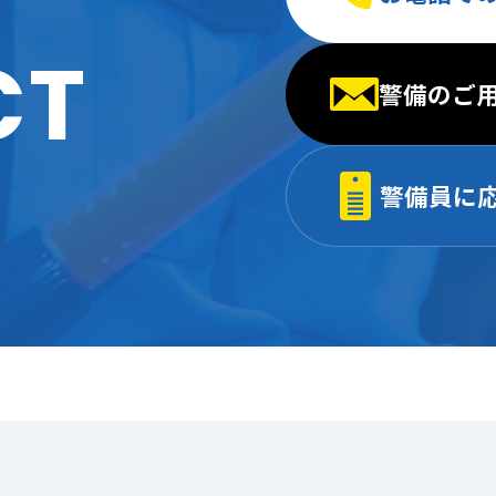
CT
警備のご
警備員に