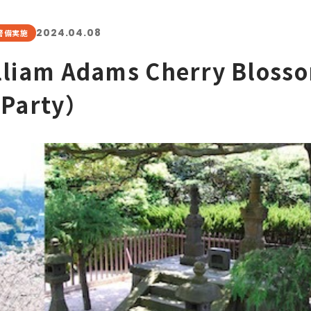
2024.04.08
警備実施
m Adams Cherry Bloss
Party）