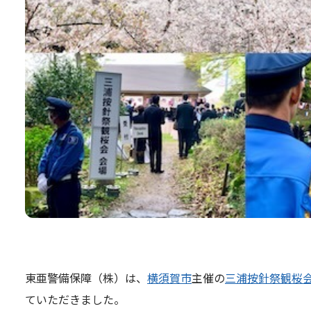
東亜警備保障（株）は、
横須賀市
主催の
三浦按針祭観桜会（Wil
ていただきました。