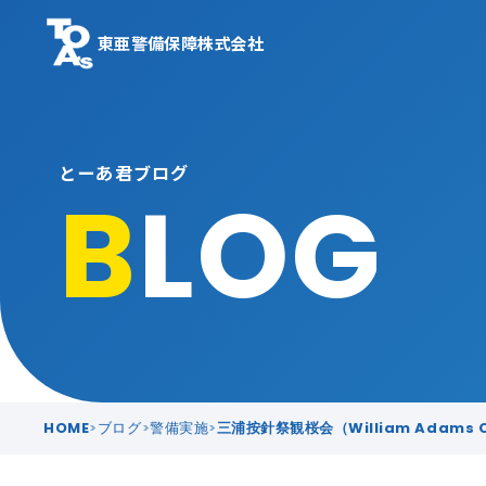
東亜警備保障株式会社
とーあ君ブログ
B
LOG
HOME
ブログ
警備実施
三浦按針祭観桜会（William Adams Che