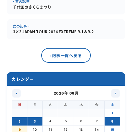
‹ 前の記事
千代田のさくらまつり
次の記事 ›
3×3 JAPAN TOUR 2024 EXTREME R.1＆R.2
‹
記事一覧へ戻る
カレンダー
‹
2026年 08月
›
日
月
火
水
木
金
土
1
4
5
6
7
2
3
8
9
10
11
12
13
14
15