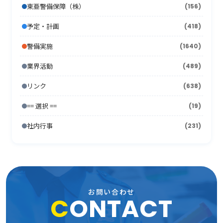
2008年7月
(15)
2013年1月
2007年8月
(22)
(7)
東亜警備保障（株）
(156)
2012年2月
2006年9月
(44)
(11)
2011年3月
2005年10月
(13)
(13)
2010年4月
(15)
2009年5月
(16)
2008年6月
(10)
2007年7月
予定・計画
(418)
(21)
2012年1月
2006年8月
(26)
(10)
2011年2月
2005年9月
(10)
(17)
2010年3月
(18)
2009年4月
(16)
2008年5月
(21)
警備実施
(1640)
2007年6月
(17)
2006年7月
(22)
2011年1月
2005年8月
(14)
(12)
2010年2月
(7)
2009年3月
(22)
2008年4月
(11)
業界活動
(489)
2007年5月
(24)
2006年6月
(26)
2005年7月
(8)
2010年1月
(13)
2009年2月
(15)
2008年3月
(26)
リンク
(638)
2007年4月
(21)
2006年5月
(23)
2005年6月
(9)
2009年1月
(16)
== 選択 ==
2008年2月
(19)
(15)
2007年3月
(31)
2006年4月
(36)
2005年5月
(11)
社内行事
(231)
2008年1月
(10)
2007年2月
(33)
2006年3月
(27)
2005年4月
(15)
2007年1月
(24)
2006年2月
(13)
2005年3月
(15)
2006年1月
(19)
2005年2月
(9)
お問い合わせ
C
ONTACT
2005年1月
(13)