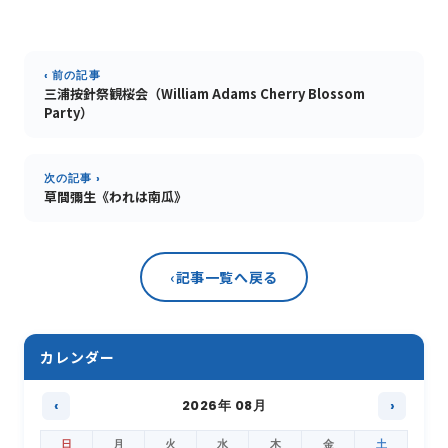
‹ 前の記事
三浦按針祭観桜会（William Adams Cherry Blossom
Party）
次の記事 ›
草間彌生《われは南瓜》
‹
記事一覧へ戻る
カレンダー
‹
2026年 08月
›
日
月
火
水
木
金
土