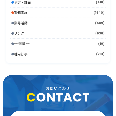
2008年6月
(10)
2007年7月
予定・計画
(418)
(21)
2012年1月
2006年8月
(26)
(10)
2011年2月
2005年9月
(10)
(17)
2010年3月
(18)
2009年4月
(16)
2008年5月
(21)
警備実施
(1640)
2007年6月
(17)
2006年7月
(22)
2011年1月
2005年8月
(14)
(12)
2010年2月
(7)
2009年3月
(22)
2008年4月
(11)
業界活動
(489)
2007年5月
(24)
2006年6月
(26)
2005年7月
(8)
2010年1月
(13)
2009年2月
(15)
2008年3月
(26)
リンク
(638)
2007年4月
(21)
2006年5月
(23)
2005年6月
(9)
2009年1月
(16)
== 選択 ==
2008年2月
(19)
(15)
2007年3月
(31)
2006年4月
(36)
2005年5月
(11)
社内行事
(231)
2008年1月
(10)
2007年2月
(33)
2006年3月
(27)
2005年4月
(15)
2007年1月
(24)
2006年2月
(13)
2005年3月
(15)
2006年1月
(19)
2005年2月
(9)
お問い合わせ
C
ONTACT
2005年1月
(13)