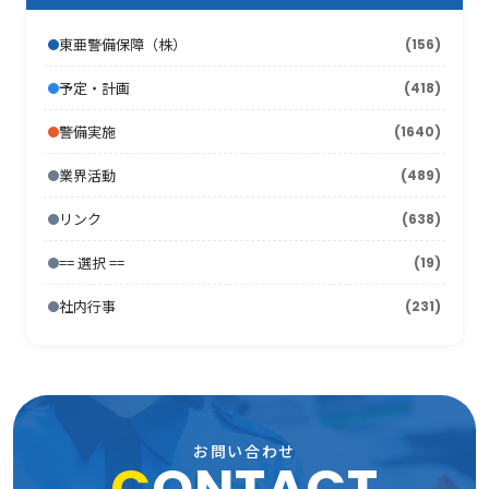
2012年3月
2006年10月
(18)
(21)
2011年4月
2005年11月
(24)
(12)
2010年5月
(18)
2009年6月
(17)
2008年7月
(15)
2013年1月
2007年8月
(22)
(7)
東亜警備保障（株）
(156)
2012年2月
2006年9月
(44)
(11)
2011年3月
2005年10月
(13)
(13)
2010年4月
(15)
2009年5月
(16)
2008年6月
(10)
2007年7月
予定・計画
(418)
(21)
2012年1月
2006年8月
(26)
(10)
2011年2月
2005年9月
(10)
(17)
2010年3月
(18)
2009年4月
(16)
2008年5月
(21)
警備実施
(1640)
2007年6月
(17)
2006年7月
(22)
2011年1月
2005年8月
(14)
(12)
2010年2月
(7)
2009年3月
(22)
2008年4月
(11)
業界活動
(489)
2007年5月
(24)
2006年6月
(26)
2005年7月
(8)
2010年1月
(13)
2009年2月
(15)
2008年3月
(26)
リンク
(638)
2007年4月
(21)
2006年5月
(23)
2005年6月
(9)
2009年1月
(16)
== 選択 ==
2008年2月
(19)
(15)
2007年3月
(31)
2006年4月
(36)
2005年5月
(11)
社内行事
(231)
2008年1月
(10)
2007年2月
(33)
2006年3月
(27)
2005年4月
(15)
2007年1月
(24)
2006年2月
(13)
2005年3月
(15)
2006年1月
(19)
2005年2月
(9)
お問い合わせ
C
ONTACT
2005年1月
(13)