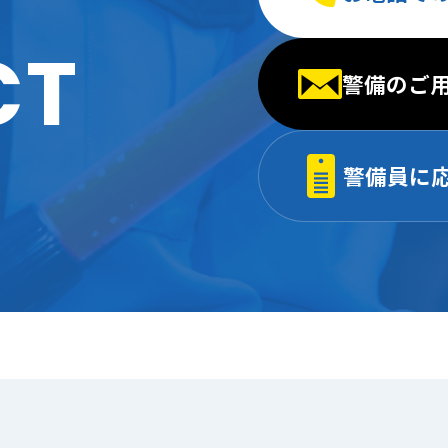
CT
警備のご
警備員に