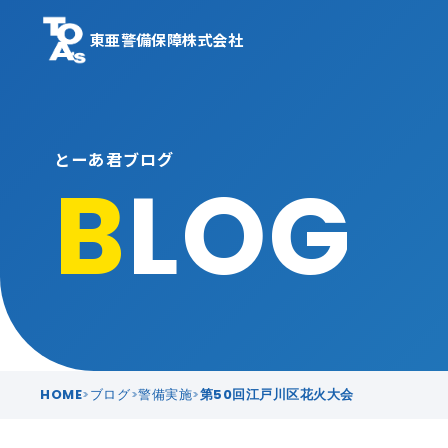
東亜警備保障株式会社
とーあ君ブログ
B
LOG
HOME
ブログ
警備実施
第50回江戸川区花火大会