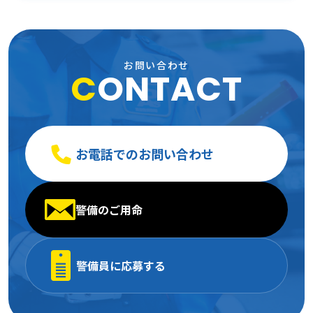
2007年1月
(24)
2006年2月
(13)
2005年3月
(15)
2006年1月
(19)
2005年2月
(9)
お問い合わせ
C
ONTACT
2005年1月
(13)
お電話でのお問い合わせ
警備のご用命
警備員に応募する