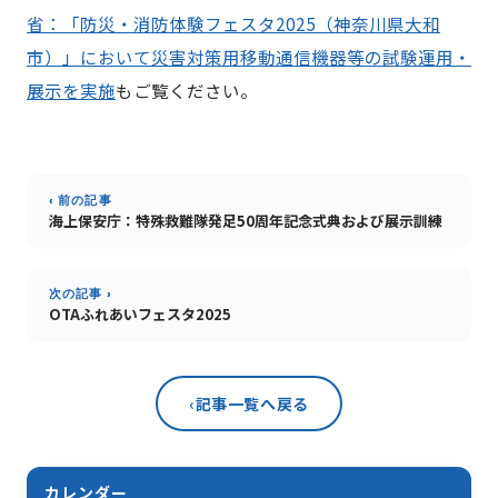
省：「防災・消防体験フェスタ2025（神奈川県大和
市）」において災害対策用移動通信機器等の試験運用・
展示を実施
もご覧ください。
‹ 前の記事
海上保安庁：特殊救難隊発足50周年記念式典および展示訓練
次の記事 ›
OTAふれあいフェスタ2025
‹
記事一覧へ戻る
カレンダー