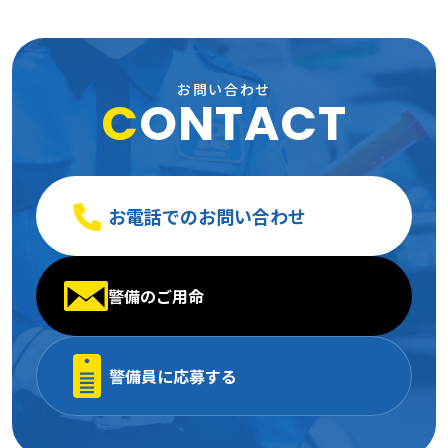
2007年1月
(24)
2006年2月
(13)
2005年3月
(15)
2006年1月
(19)
2005年2月
(9)
お問い合わせ
C
ONTACT
2005年1月
(13)
お電話でのお問い合わせ
警備のご用命
警備員に応募する