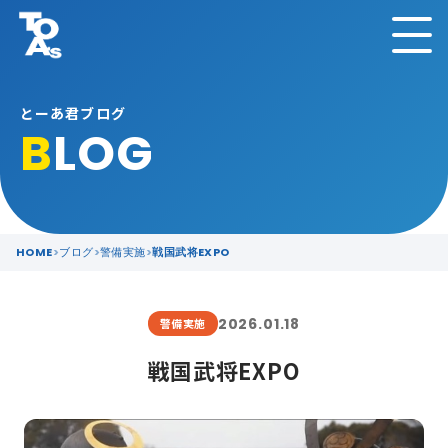
とーあ君ブログ
B
LOG
HOME
ブログ
警備実施
戦国武将EXPO
2026.01.18
警備実施
戦国武将EXPO