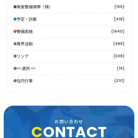
2009年6月
(17)
2008年7月
(15)
2013年1月
2007年8月
(22)
(7)
東亜警備保障（株）
(156)
2012年2月
2006年9月
(44)
(11)
2011年3月
2005年10月
(13)
(13)
2010年4月
(15)
2009年5月
(16)
2008年6月
(10)
2007年7月
予定・計画
(418)
(21)
2012年1月
2006年8月
(26)
(10)
2011年2月
2005年9月
(10)
(17)
2010年3月
(18)
2009年4月
(16)
2008年5月
(21)
警備実施
(1640)
2007年6月
(17)
2006年7月
(22)
2011年1月
2005年8月
(14)
(12)
2010年2月
(7)
2009年3月
(22)
2008年4月
(11)
業界活動
(489)
2007年5月
(24)
2006年6月
(26)
2005年7月
(8)
2010年1月
(13)
2009年2月
(15)
2008年3月
(26)
リンク
(638)
2007年4月
(21)
2006年5月
(23)
2005年6月
(9)
2009年1月
(16)
== 選択 ==
2008年2月
(19)
(15)
2007年3月
(31)
2006年4月
(36)
2005年5月
(11)
社内行事
(231)
2008年1月
(10)
2007年2月
(33)
2006年3月
(27)
2005年4月
(15)
2007年1月
(24)
2006年2月
(13)
2005年3月
(15)
2006年1月
(19)
2005年2月
(9)
お問い合わせ
C
ONTACT
2005年1月
(13)