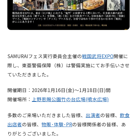
SAMURAIフェス実行委員会主催の
戦国武将EXPO
開催に
際し、東亜警備保障（株）は警備実施にてお手伝いさせ
ていただきました。
開催期日：2026年1月16日(金)〜1月18日(日)間
開催場所：
上野恩賜公園竹の台広場(噴水広場)
多数のご来場いただきました皆様、
出演者
の皆様、
飲食
出店者
の皆様、
物販･体験･PR
の皆様関係者の皆様、あ
りがとうございました。