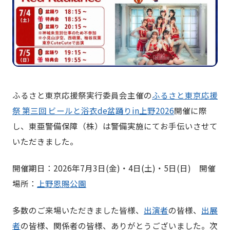
ふるさと東京応援祭実行委員会主催の
ふるさと東京応援
祭 第三回 ビールと浴衣de盆踊りin上野2026
開催に際
し、東亜警備保障（株）は警備実施にてお手伝いさせて
いただきました。
開催期日：2026年7月3日(金)・4日(土)・5日(日) 開催
場所：
上野恩賜公園
多数のご来場いただきました皆様、
出演者
の皆様、
出展
者
の皆様、関係者の皆様、ありがとうございました。次